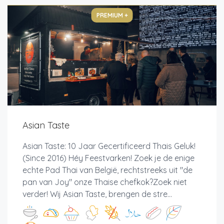
PREMIUM +
Asian Taste
Asian Taste: 10 Jaar Gecertificeerd Thais Geluk!
(Since 2016) Héy Feestvarken! Zoek je de enige
echte Pad Thai van België, rechtstreeks uit "de
pan van Joy" onze Thaise chefkok?Zoek niet
verder! Wij Asian Taste, brengen de stre...