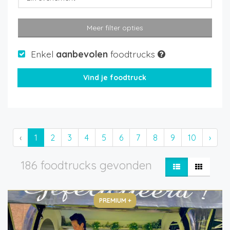
Meer filter opties
Enkel
aanbevolen
foodtrucks
‹
1
2
3
4
5
6
7
8
9
10
›
186 foodtrucks gevonden
PREMIUM +