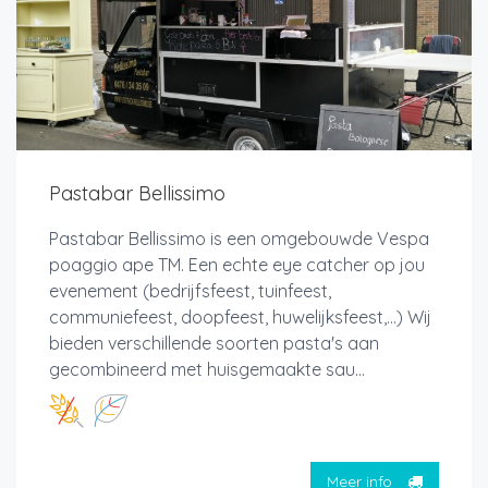
Pastabar Bellissimo
Pastabar Bellissimo is een omgebouwde Vespa
poaggio ape TM. Een echte eye catcher op jou
evenement (bedrijfsfeest, tuinfeest,
communiefeest, doopfeest, huwelijksfeest,...) Wij
bieden verschillende soorten pasta's aan
gecombineerd met huisgemaakte sau...
Meer info