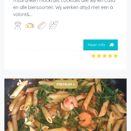
frisdranken mocktails cocktails alle wijnen cava
en alle biersoorten. Wij werken altijd met een à
volont&...
Meer info
PREMIUM +