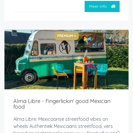
Meer info
PREMIUM +
Alma Libre - Fingerlickin' good Mexican
food
Alma Libre: Mexicaanse streetfood vibes on
wheels Authentiek Mexicaans streetfood, vers