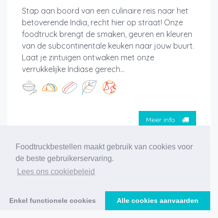
Stap aan boord van een culinaire reis naar het
betoverende India, recht hier op straat! Onze
foodtruck brengt de smaken, geuren en kleuren
van de subcontinentale keuken naar jouw buurt.
Laat je zintuigen ontwaken met onze
verrukkelijke Indiase gerech...
Meer info
Foodtruckbestellen maakt gebruik van cookies voor
de beste gebruikerservaring.
‹
1
2
3
4
5
6
7
8
9
10
›
Lees ons cookiebeleid
186 foodtrucks gevonden
Enkel functionele cookies
Alle cookies aanvaarden