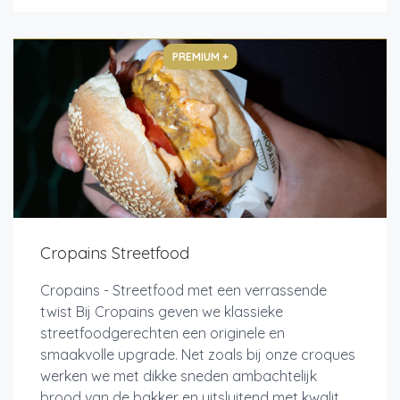
PREMIUM +
Cropains Streetfood
Cropains - Streetfood met een verrassende
twist Bij Cropains geven we klassieke
streetfoodgerechten een originele en
smaakvolle upgrade. Net zoals bij onze croques
werken we met dikke sneden ambachtelijk
brood van de bakker en uitsluitend met kwalit...