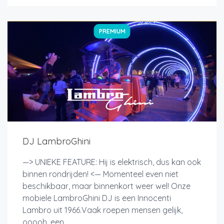
PREMIUM
DJ LambroGhini
—> UNIEKE FEATURE: Hij is elektrisch, dus kan ook
binnen rondrijden! <— Momenteel even niet
beschikbaar, maar binnenkort weer wel! Onze
mobiele LambroGhini DJ is een Innocenti
Lambro uit 1966.Vaak roepen mensen gelijk,
ooooh, een...