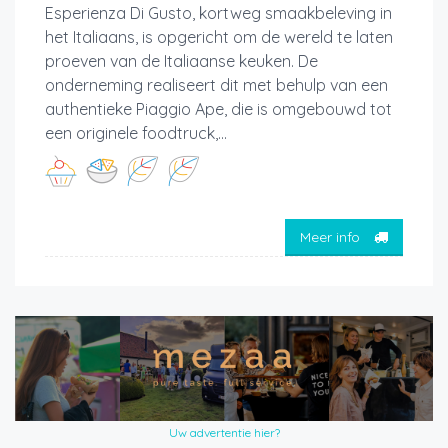
Esperienza Di Gusto, kortweg smaakbeleving in
het Italiaans, is opgericht om de wereld te laten
proeven van de Italiaanse keuken. De
onderneming realiseert dit met behulp van een
authentieke Piaggio Ape, die is omgebouwd tot
een originele foodtruck,...
Meer info
Uw advertentie hier?