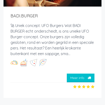
BADI.BURGER
🚀 Uniek concept: UFO Burgers Wat BADI
BURGER echt onderscheidt, is ons unieke UFO
Burger-concept. Onze burgers zijn volledig
gesloten, rond en worden gegrild in een speciale
pers. Het resultaat? Een heerlijk krokante
buitenkant met een sappige, sma...
Meer info