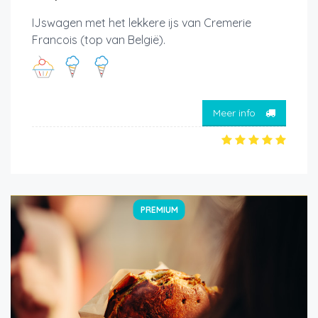
IJswagen met het lekkere ijs van Cremerie
Francois (top van België).
Meer info
PREMIUM