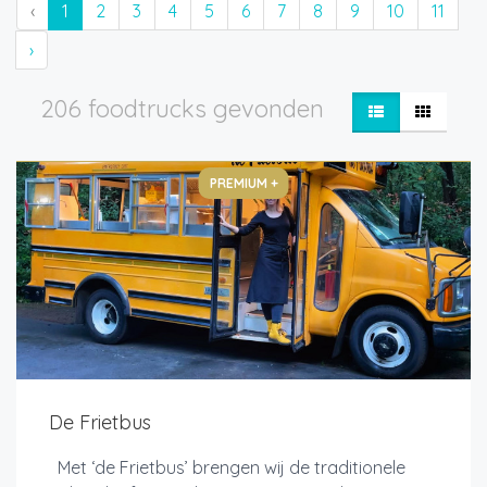
‹
1
2
3
4
5
6
7
8
9
10
11
›
206 foodtrucks gevonden
PREMIUM +
De Frietbus
Met ‘de Frietbus’ brengen wij de traditionele