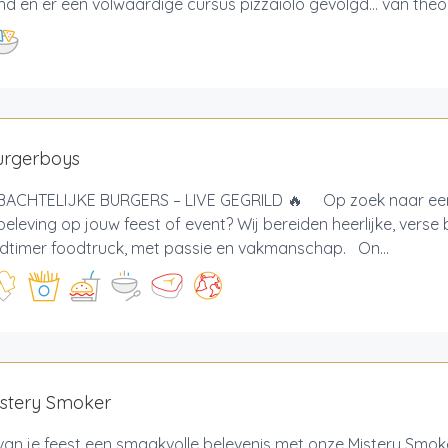
 en er een volwaardige cursus pizzaiolo gevolgd… van theore
urgerboys
ACHTELIJKE BURGERS – LIVE GEGRILD 🔥 Op zoek naar een
eleving op jouw feest of event? Wij bereiden heerlijke, verse 
ldtimer foodtruck, met passie en vakmanschap. On...
istery Smoker
an je feest een smaakvolle belevenis met onze Mistery Smok