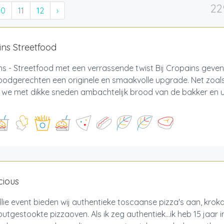
22
10
11
12
›
ns Streetfood
s - Streetfood met een verrassende twist Bij Cropains geven
oodgerechten een originele en smaakvolle upgrade. Net zoals
 we met dikke sneden ambachtelijk brood van de bakker en u
cious
llie event bieden wij authentieke toscaanse pizza's aan, krok
utgestookte pizzaoven. Als ik zeg authentiek…ik heb 15 jaar 