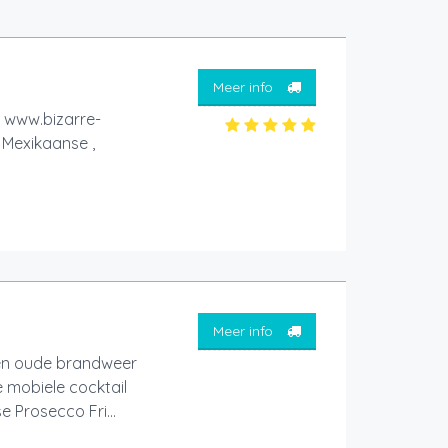
Meer info
www.bizarre-
 Mexikaanse ,
Meer info
een oude brandweer
 mobiele cocktail
e Prosecco Fri...