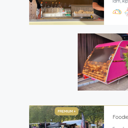
lam, ki
PREMIUM +
Foodie