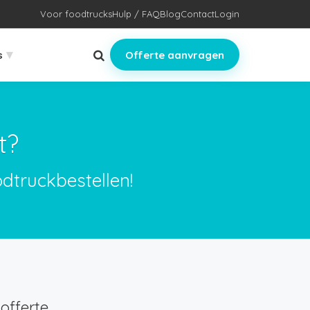
Voor foodtrucks
Hulp / FAQ
Blog
Contact
Login
▾
s
Offerte aanvragen
t?
dtruckbestellen!
offerte.