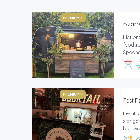
PREMIUM +
bizarr
Met on
foodtr
Spaans
PREMIUM +
FestiF
FestiFi
slangen
bar, wa