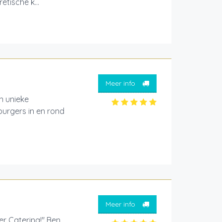
tische k...
Meer info
 unieke
burgers in en rond
Meer info
er Catering!" Ben