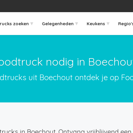
▾
▾
▾
rucks zoeken
Gelegenheden
Keukens
Regio'
oodtruck nodig in Boechou
odtrucks uit Boechout ontdek je op Foo
rucks in Boechout. Ontvang vrijblijvend een 