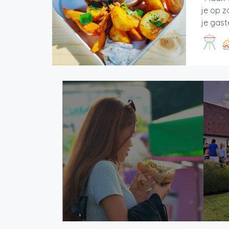
je op z
je gast