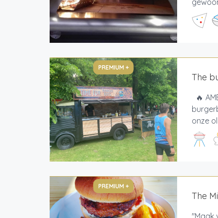
gewoond
PREMIUM +
The b
🔥 AMB
burgerb
onze o
PREMIUM +
The M
"Maak v