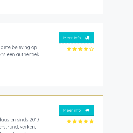
Meer info
ete beleving op
ens een authentiek
Meer info
laas en sinds 2013
s, rund, varken,