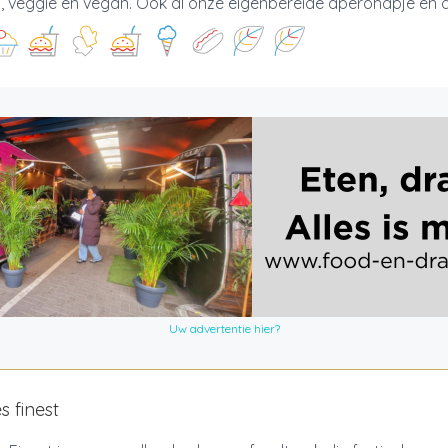
p, veggie en vegan. Ook al onze eigenbereide aperohapje en des
Uw advertentie hier?
s finest