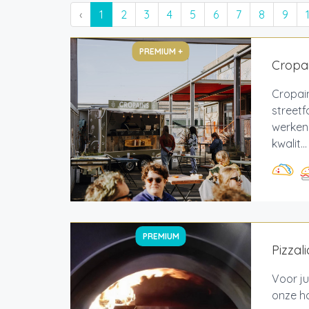
‹
1
2
3
4
5
6
7
8
9
PREMIUM +
Cropai
Cropain
streetf
werken
kwalit...
PREMIUM
Pizzali
Voor ju
onze ho