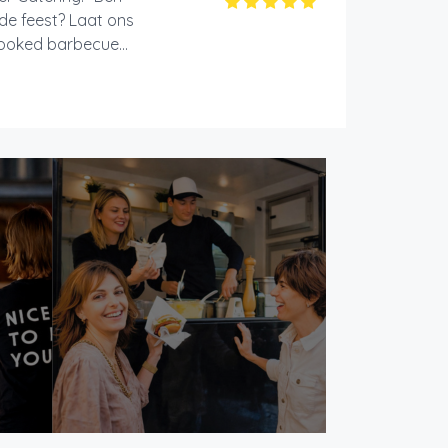
nde feest? Laat ons
ooked barbecue...