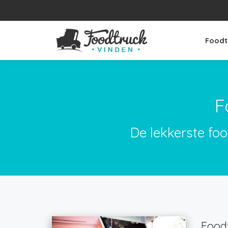
Foodt
F
De lekkerste fo
Foodt