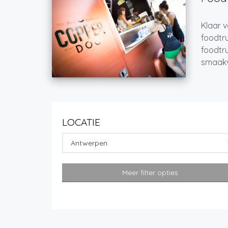
Klaar v
foodtru
foodtru
smaakvo
LOCATIE
Antwerpen
Meer filter opties