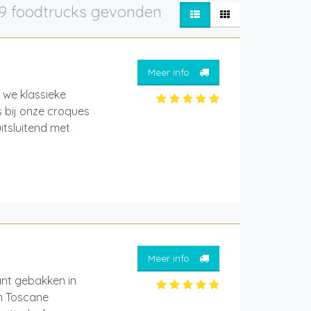
9 foodtrucks gevonden
Meer info
 we klassieke
 bij onze croques
itsluitend met
Meer info
ant gebakken in
in Toscane