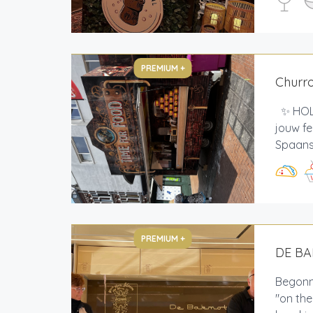
PREMIUM +
Churr
✨ HOLA
jouw fe
Spaans 
PREMIUM +
DE B
Begonne
"on th