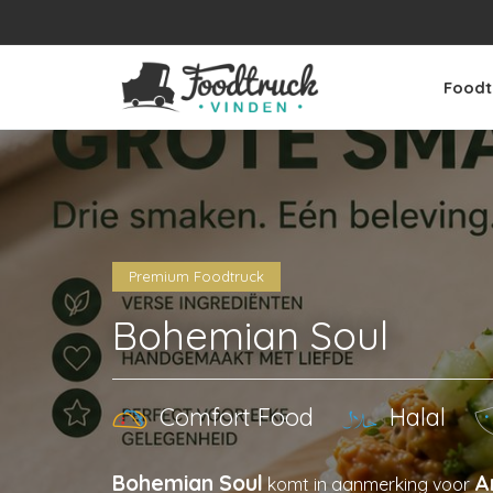
Foodt
Premium Foodtruck
Bohemian Soul
Comfort Food
Halal
Bohemian Soul
A
komt in aanmerking voor