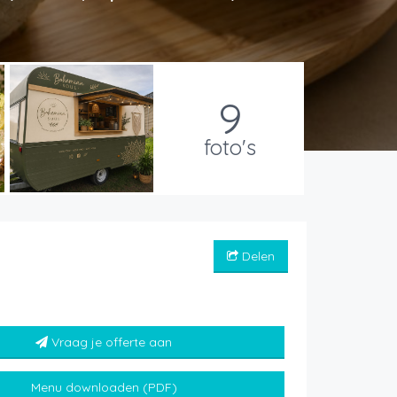
9
foto's
Delen
Vraag je offerte aan
Menu downloaden (PDF)