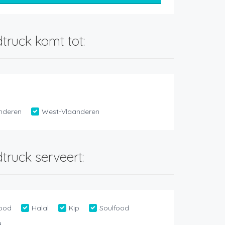
truck komt tot:
nderen
West-Vlaanderen
truck serveert:
ood
Halal
Kip
Soulfood
d