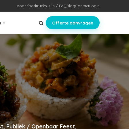
Voor foodtrucks
Hulp / FAQ
Blog
Contact
Login
▾
s
Offerte aanvragen
t, Publiek / Openbaar Feest,