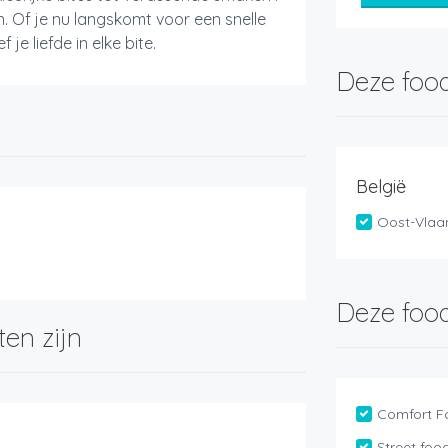
n. Of je nu langskomt voor een snelle
e liefde in elke bite.
Deze food
België
Oost-Vlaa
Deze food
ten zijn
Comfort F
Street foo