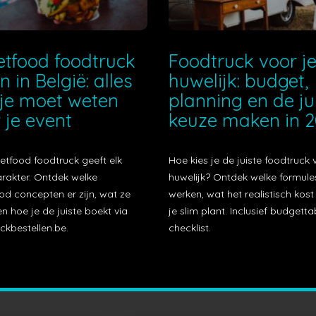
etfood foodtruck
Foodtruck voor j
n in België: alles
huwelijk: budget,
je moet weten
planning en de ju
 je event
keuze maken in 
etfood foodtruck geeft elk
Hoe kies je de juiste foodtruck 
arakter. Ontdek welke
huwelijk? Ontdek welke formule
od concepten er zijn, wat ze
werken, wat het realistisch kos
n hoe je de juiste boekt via
je slim plant. Inclusief budgetta
ckbestellen.be.
checklist.