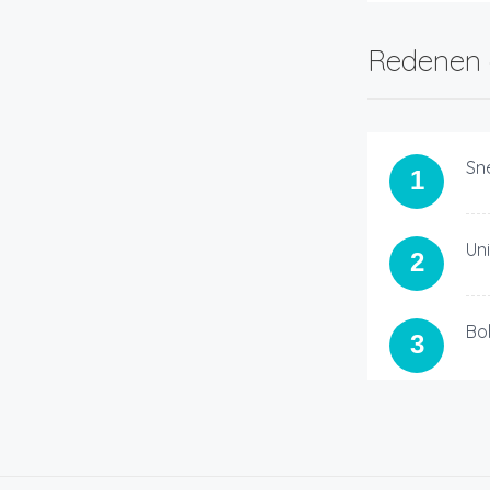
Redenen 
Sn
1
Un
2
Bo
3