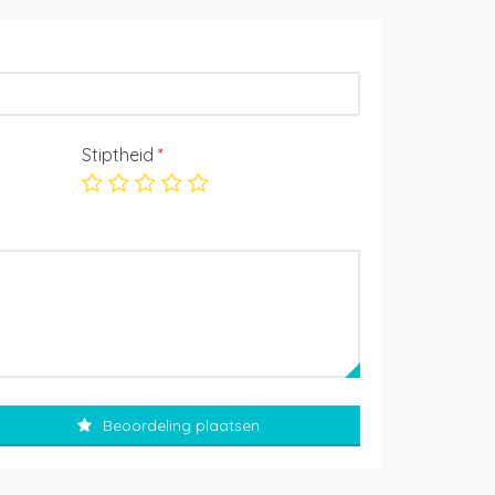
Stiptheid
*
Beoordeling plaatsen