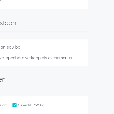
staan:
an-soul.be
wel openbare verkoop als evenementen.
en:
2 cm
Gewicht:
750 kg