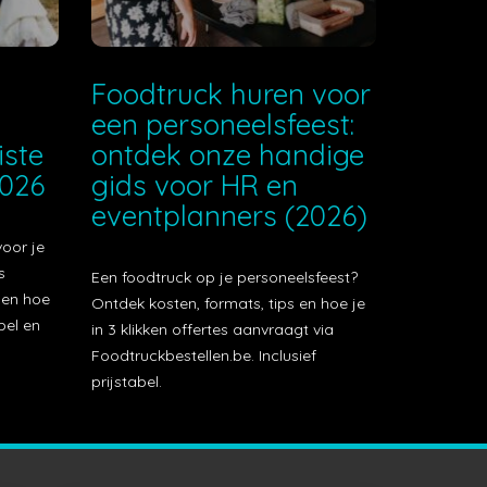
e
Foodtruck huren voor
een personeelsfeest:
iste
ontdek onze handige
2026
gids voor HR en
eventplanners (2026)
voor je
s
Een foodtruck op je personeelsfeest?
t en hoe
Ontdek kosten, formats, tips en hoe je
bel en
in 3 klikken offertes aanvraagt via
Foodtruckbestellen.be. Inclusief
prijstabel.