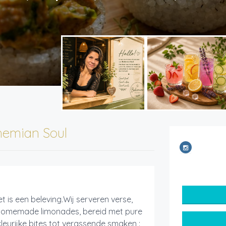
emian Soul
 is een beleving.Wij serveren verse,
homemade limonades, bereid met pure
kleurijke bites tot verassende smaken :