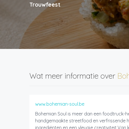
Trouwfeest
.
Wat meer informatie over
Boh
www.bohemian-soul.be
Bohemian Soul is meer dan een foodtruck-het
handgemaakte streetfood en verfrissende 
ingrediënten en een vleugje creativiteit.Van 