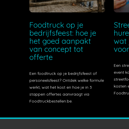
Foodtruck op je
Stre
bedrijfsfeest: hoe je
hure
het goed aanpakt
wat 
van concept tot
voor
offerte
Een stre
event k
Een foodtruck op je bedrijfsfeest of
streetfo
personeelsfeest? Ontdek welke formule
kosten e
werkt, wat het kost en hoe je in 3
Foodtru
stappen offertes aanvraagt via
Foodtruckbestellen.be.