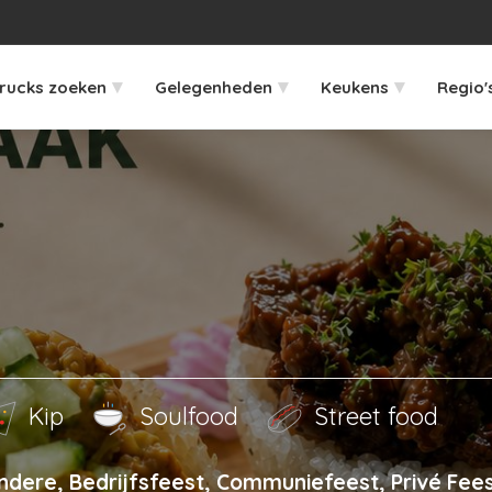
▾
▾
▾
rucks zoeken
Gelegenheden
Keukens
Regio'
Kip
Soulfood
Street food
ndere, Bedrijfsfeest, Communiefeest, Privé Fees