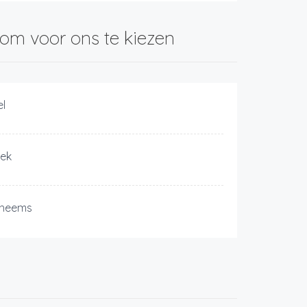
om voor ons te kiezen
el
iek
heems