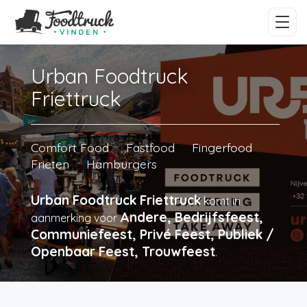
Urban Foodtruck
Friettruck
Comfort Food
Fastfood
Fingerfood
Frieten
Hamburgers
Urban Foodtruck Friettruck
komt in
Andere, Bedrijfsfeest,
aanmerking voor
Communiefeest, Privé Feest, Publiek /
Openbaar Feest, Trouwfeest
.