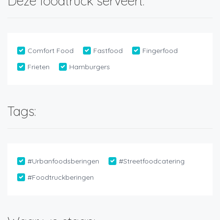
Deze foodtruck serveert:
Comfort Food
Fastfood
Fingerfood
Frieten
Hamburgers
Tags:
#Urbanfoodsberingen
#Streetfoodcatering
#Foodtruckberingen