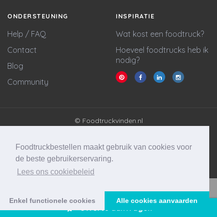
ONDERSTEUNING
INSPIRATIE
Help / FAQ
Wat kost een foodtruck?
Contact
Hoeveel foodtrucks heb ik
nodig?
Blog
Community
© Foodtruckvinden.nl
Algemene voorwaarden
Privacy policy
Foodtruckbestellen maakt gebruik van cookies voor
Cookie statement
de beste gebruikerservaring.
Lees ons cookiebeleid
Website & marketing door
Wycked Media
Vraag stellen
Enkel functionele cookies
Alle cookies aanvaarden
Offerte aanvragen