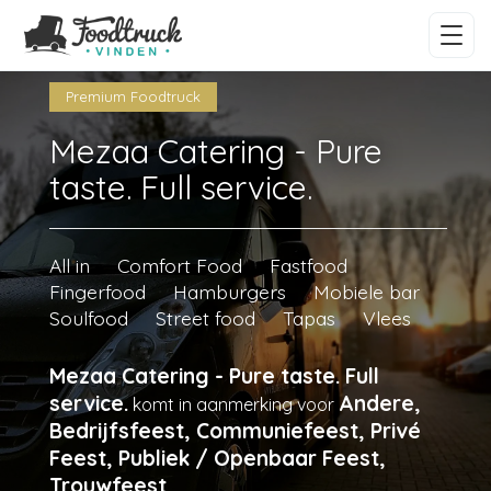
Premium Foodtruck
Mezaa Catering - Pure
taste. Full service.
All in
Comfort Food
Fastfood
Fingerfood
Hamburgers
Mobiele bar
Soulfood
Street food
Tapas
Vlees
Mezaa Catering - Pure taste. Full
service.
Andere,
komt in aanmerking voor
Bedrijfsfeest, Communiefeest, Privé
Feest, Publiek / Openbaar Feest,
Trouwfeest
.