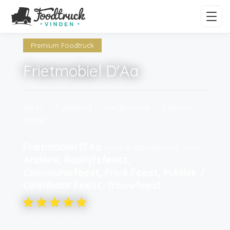
Premium Foodtruck
Frietmobiel D'Aa
All in
Fastfood
Fingerfood
Frieten
Halal
Frietmobiel D'Aa
komt in aanmerking voor
Andere, Bedrijfsfeest,
Communiefeest, Privé Feest, Publiek /
Openbaar Feest, Trouwfeest
.