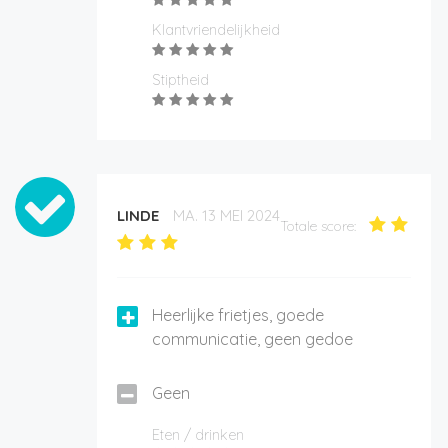
Klantvriendelijkheid
Stiptheid
LINDE
MA. 13 MEI 2024
Totale score:
Heerlijke frietjes, goede
communicatie, geen gedoe
Geen
Eten / drinken