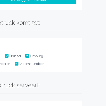
truck komt tot:
n
Brussel
Limburg
nderen
Vlaams-Brabant
truck serveert: