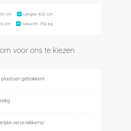
00 cm
Lengte:
420 cm
50 cm
Gewicht:
750 kg
om voor ons te kiezen
r plaatsen gebakken!!
ellig
rlijke verse lekkernij!