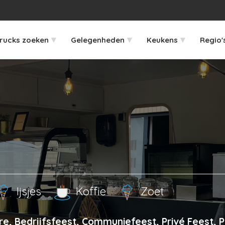
▾
▾
▾
rucks zoeken
Gelegenheden
Keukens
Regio'
Ijsjes
Koffie
Zoet
e, Bedrijfsfeest, Communiefeest, Privé Feest, 