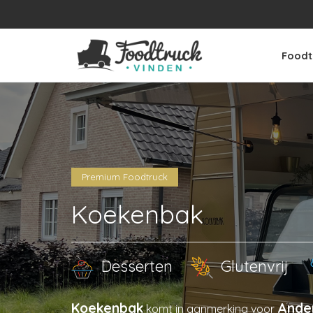
Foodt
Premium Foodtruck
Koekenbak
Desserten
Glutenvrij
Koekenbak
Ander
komt in aanmerking voor