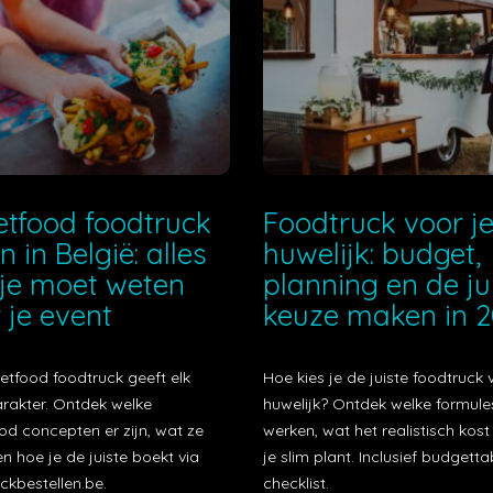
etfood foodtruck
Foodtruck voor j
n in België: alles
huwelijk: budget,
je moet weten
planning en de ju
 je event
keuze maken in 
etfood foodtruck geeft elk
Hoe kies je de juiste foodtruck 
arakter. Ontdek welke
huwelijk? Ontdek welke formule
od concepten er zijn, wat ze
werken, wat het realistisch kos
n hoe je de juiste boekt via
je slim plant. Inclusief budgetta
ckbestellen.be.
checklist.