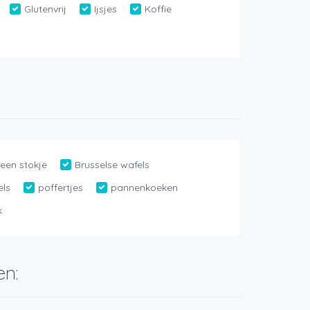
Glutenvrij
Ijsjes
Koffie
een stokje
Brusselse wafels
els
poffertjes
pannenkoeken
k
en: