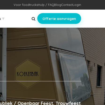
Voor foodtrucks
Hulp / FAQ
Blog
Contact
Login
▾
s
Offerte aanvragen
Publiek / Openbaar Feest, Trouwfeest
.