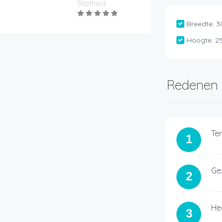
Stiptheid
Breedte:
3
Hoogte:
2
Redenen 
Te
1
Gez
2
Hee
3