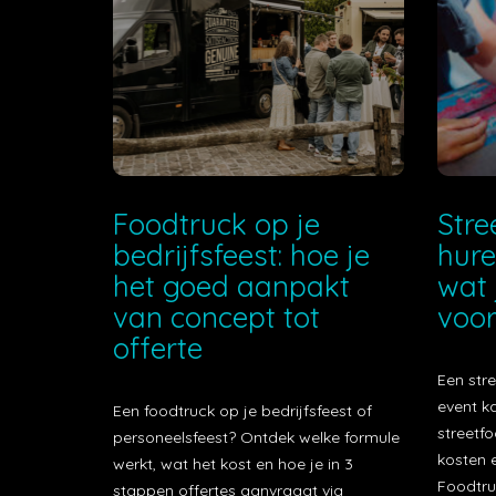
Foodtruck op je
Stre
bedrijfsfeest: hoe je
hure
het goed aanpakt
wat 
van concept tot
voor
offerte
Een stre
event k
Een foodtruck op je bedrijfsfeest of
streetfo
personeelsfeest? Ontdek welke formule
kosten e
werkt, wat het kost en hoe je in 3
Foodtru
stappen offertes aanvraagt via