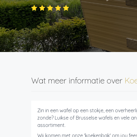
Wat meer informatie over
Ko
Zin in een wafel op een stokje, een overhee
zonde? Luikse of Brusselse wafels en vele a
assortiment.
Wij komen met onze 'koekenbak' om jou fees