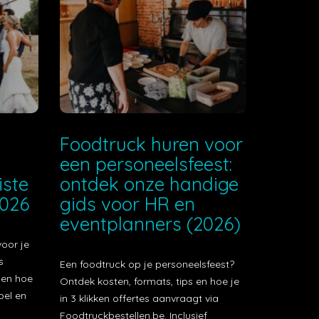
e
Foodtruck huren voor
een personeelsfeest:
iste
ontdek onze handige
2026
gids voor HR en
eventplanners (2026)
voor je
s
Een foodtruck op je personeelsfeest?
t en hoe
Ontdek kosten, formats, tips en hoe je
bel en
in 3 klikken offertes aanvraagt via
Foodtruckbestellen.be. Inclusief