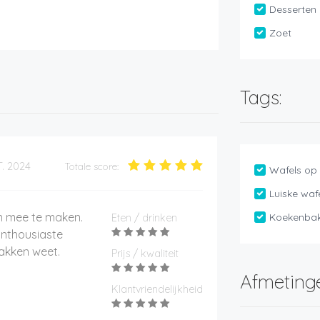
Desserten
Zoet
Tags:
T. 2024
Totale score:
Wafels op 
Luiske waf
n mee te maken.
Koekenba
Eten / drinken
Enthousiaste
akken weet.
Prijs / kwaliteit
Afmeting
Klantvriendelijkheid