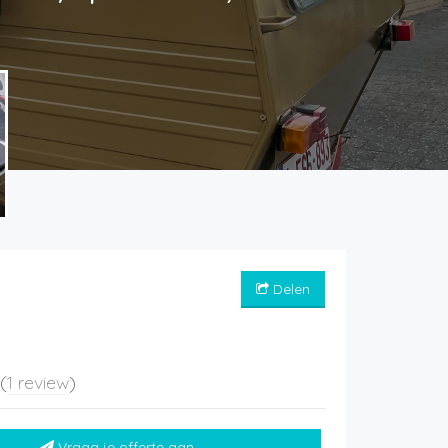
Delen
5
(
1 review
)
Vraag je offerte aan