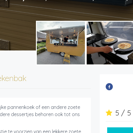
ekenbak
rlijke pannenkoek of een andere zoete
5 / 
ndere dessertjes behoren ook tot ons
tje te voorzien van een lekkere zoete