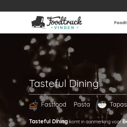
Foodt
Tasteful Dining
Fastfood
Pasta
Tapas
Tasteful Dining
B
komt in aanmerking voor