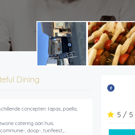
teful Dining
rschillende concepten: tapas, paella,
5 / 
ewone catering aan huis.
communie-, doop-, tuinfeest,...