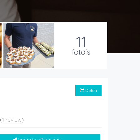
11
foto's
Delen
5
(
1 review
)
Vraag je offerte aan