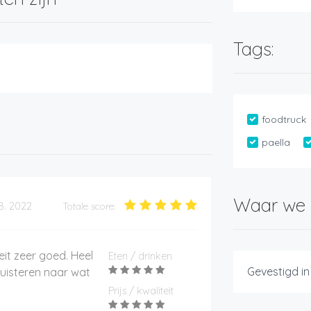
Tags:
foodtruck
paella
Waar we 
B. 2022
Totale score:
teit zeer goed. Heel
Eten / drinken
Gevestigd in
uisteren naar wat
Prijs / kwaliteit