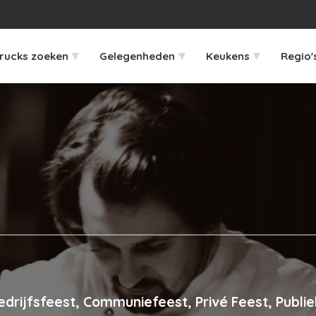
▾
▾
▾
rucks zoeken
Gelegenheden
Keukens
Regio'
edrijfsfeest, Communiefeest, Privé Feest, Publi