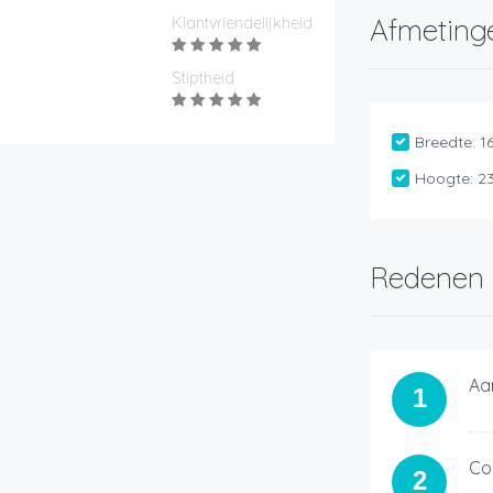
Afmeting
Klantvriendelijkheid
Stiptheid
Breedte:
1
Hoogte:
2
Redenen 
Aa
1
Co
2