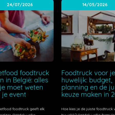
24/07/2026
14/05/2026
etfood foodtruck
Foodtruck voor j
n in België: alles
huwelijk: budget,
je moet weten
planning en de ju
 je event
keuze maken in 
etfood foodtruck geeft elk
Hoe kies je de juiste foodtruck 