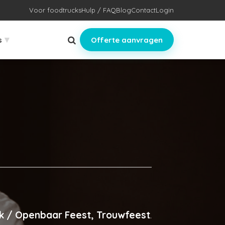
Voor foodtrucks
Hulp / FAQ
Blog
Contact
Login
▾
s
Offerte aanvragen
ek / Openbaar Feest, Trouwfeest
.