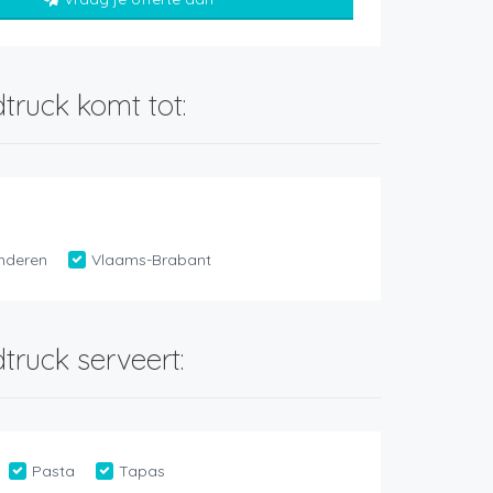
truck komt tot:
nderen
Vlaams-Brabant
truck serveert:
Pasta
Tapas