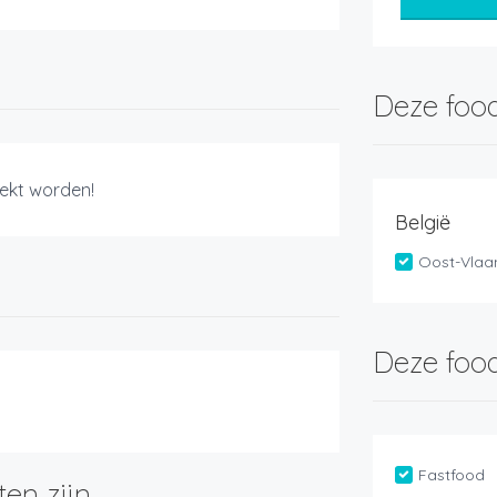
Deze food
ekt worden!
België
Oost-Vlaa
Deze food
Fastfood
ten zijn