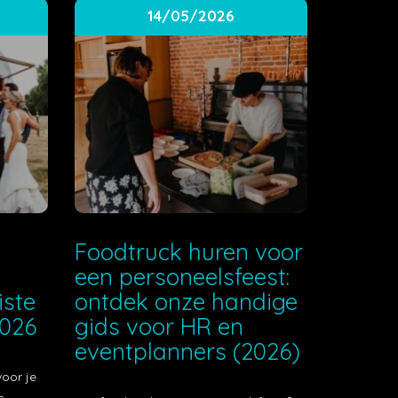
14/05/2026
e
Foodtruck huren voor
een personeelsfeest:
iste
ontdek onze handige
2026
gids voor HR en
eventplanners (2026)
voor je