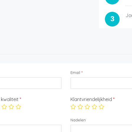
Jo
3
Email
*
/ kwaliteit
*
Klantvriendelijkheid
*
Nadelen