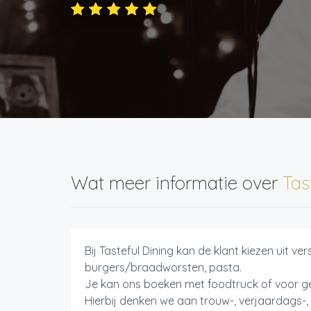
Wat meer informatie over
Tas
Bij Tasteful Dining kan de klant kiezen uit ve
burgers/braadworsten, pasta.
Je kan ons boeken met foodtruck of voor g
Hierbij denken we aan trouw-, verjaardags-, 