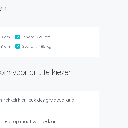
en:
60 cm
Lengte:
220 cm
38 cm
Gewicht:
485 kg
om voor ons te kiezen
ntrekkelijk en leuk design/decoratie
ncept op maat van de klant