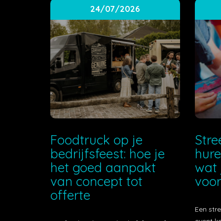
24/07/2026
Foodtruck op je
Stre
bedrijfsfeest: hoe je
hure
het goed aanpakt
wat 
van concept tot
voor
offerte
Een stre