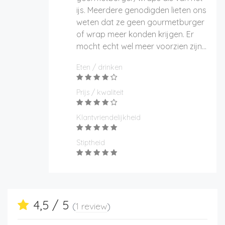
ijs. Meerdere genodigden lieten ons
weten dat ze geen gourmetburger
of wrap meer konden krijgen. Er
mocht echt wel meer voorzien zijn...
Eten / drinken
Prijs / kwaliteit
Klantvriendelijkheid
Stiptheid
4,5 / 5
(
1 review
)