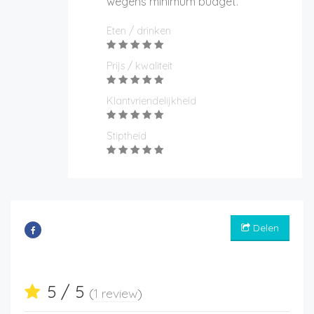
wegens minimum budget.
Eten / drinken
Prijs / kwaliteit
Klantvriendelijkheid
Stiptheid
Delen
5 / 5
(
1 review
)