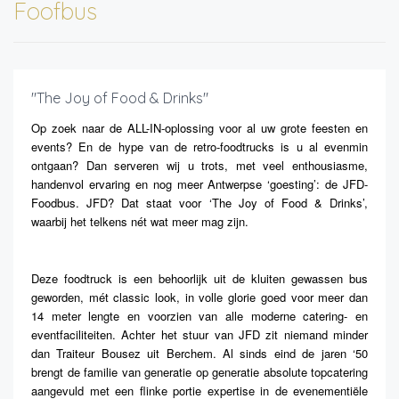
Foofbus
"The Joy of Food & Drinks"
Op zoek naar de ALL-IN-oplossing voor al uw grote feesten en
events? En de hype van de retro-foodtrucks is u al evenmin
ontgaan? Dan serveren wij u trots, met veel enthousiasme,
handenvol ervaring en nog meer Antwerpse ‘goesting’: de JFD-
Foodbus. JFD? Dat staat voor ‘The Joy of Food & Drinks’,
waarbij het telkens nét wat meer mag zijn.
Deze foodtruck is een behoorlijk uit de kluiten gewassen bus
geworden, mét classic look, in volle glorie goed voor meer dan
14 meter lengte en voorzien van alle moderne catering- en
eventfaciliteiten. Achter het stuur van JFD zit niemand minder
dan Traiteur Bousez uit Berchem. Al sinds eind de jaren ‘50
brengt de familie van generatie op generatie absolute topcatering
aangevuld met een flinke portie expertise in de evenementiële