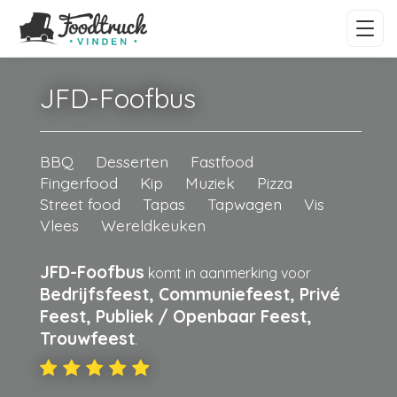
JFD-Foofbus
BBQ
Desserten
Fastfood
Fingerfood
Kip
Muziek
Pizza
Street food
Tapas
Tapwagen
Vis
Vlees
Wereldkeuken
JFD-Foofbus
komt in aanmerking voor
Bedrijfsfeest, Communiefeest, Privé
Feest, Publiek / Openbaar Feest,
Trouwfeest
.