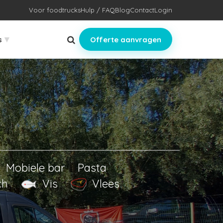
Voor foodtrucks
Hulp / FAQ
Blog
Contact
Login
▾
s
Offerte aanvragen
Mobiele bar
Pasta
ch
Vis
Vlees