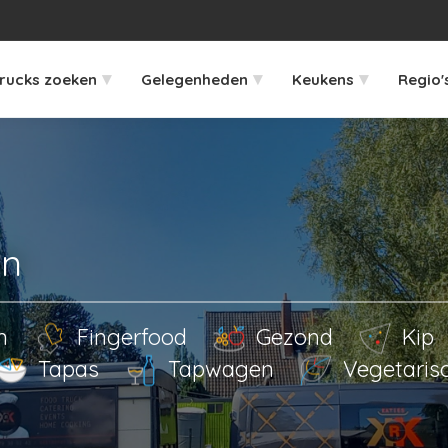
▾
▾
▾
rucks zoeken
Gelegenheden
Keukens
Regio'
en
en
Fingerfood
Gezond
Kip
Tapas
Tapwagen
Vegetaris