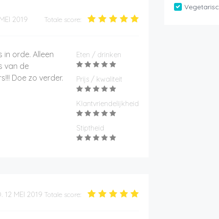
Vegetaris
 MEI 2019
Totale score:
s in orde. Alleen
Eten / drinken
s van de
!!! Doe zo verder.
Prijs / kwaliteit
Klantvriendelijkheid
Stiptheid
. 12 MEI 2019
Totale score: