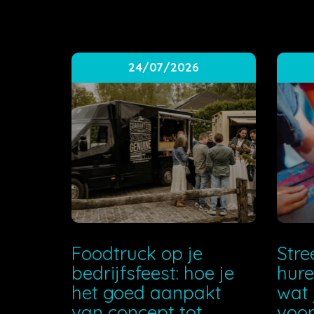
24/07/2026
Foodtruck op je
Stre
bedrijfsfeest: hoe je
hure
het goed aanpakt
wat 
van concept tot
voor