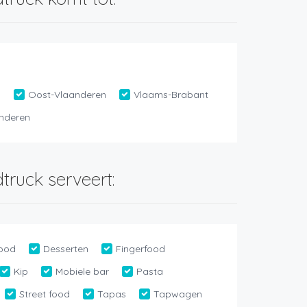
n
Oost-Vlaanderen
Vlaams-Brabant
nderen
truck serveert:
ood
Desserten
Fingerfood
Kip
Mobiele bar
Pasta
Street food
Tapas
Tapwagen