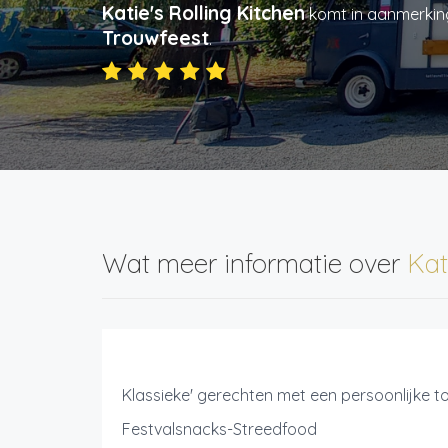
Katie's Rolling Kitchen
komt in aanmerkin
Trouwfeest
.
Wat meer informatie over
Kat
Klassieke' gerechten met een persoonlijke to
Festvalsnacks-Streedfood