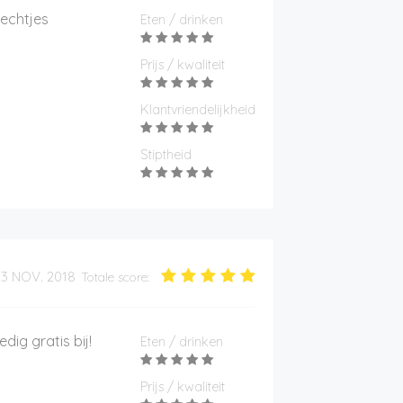
rechtjes
Eten / drinken
Prijs / kwaliteit
Klantvriendelijkheid
Stiptheid
23 NOV. 2018
Totale score:
edig gratis bij!
Eten / drinken
Prijs / kwaliteit