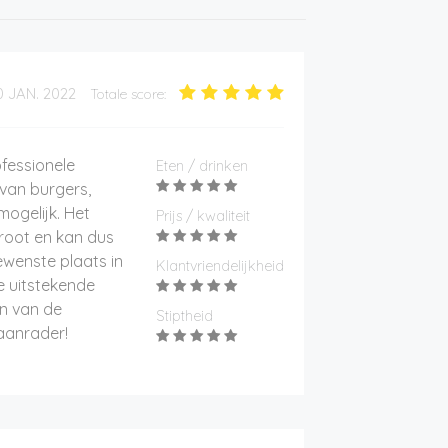
0 JAN. 2022
Totale score:
ofessionele
Eten / drinken
van burgers,
mogelijk. Het
Prijs / kwaliteit
 groot en kan dus
ewenste plaats in
Klantvriendelijkheid
de uitstekende
n van de
Stiptheid
aanrader!