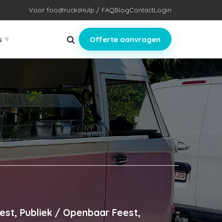
Voor foodtrucks
Hulp / FAQ
Blog
Contact
Login
▾
s
Offerte aanvragen
est, Publiek / Openbaar Feest,