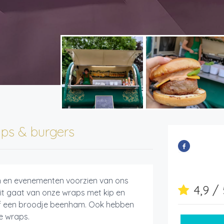
ps & burgers
en en evenementen voorzien van ons
4,9 /
dit gaat van onze wraps met kip en
of een broodje beenham. Ook hebben
he wraps.