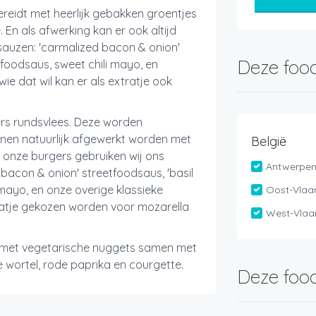
reidt met heerlijk gebakken groentjes
 En als afwerking kan er ook altijd
auzen: 'carmalized bacon & onion'
Deze food
tfoodsaus, sweet chili mayo, en
wie dat wil kan er als extratje ook
s rundsvlees. Deze worden
nen natuurlijk afgewerkt worden met
België
 onze burgers gebruiken wij ons
Antwerpe
acon & onion' streetfoodsaus, 'basil
 mayo, en onze overige klassieke
Oost-Vlaa
tratje gekozen worden voor mozarella
West-Vlaa
met vegetarische nuggets samen met
e wortel, rode paprika en courgette.
Deze food