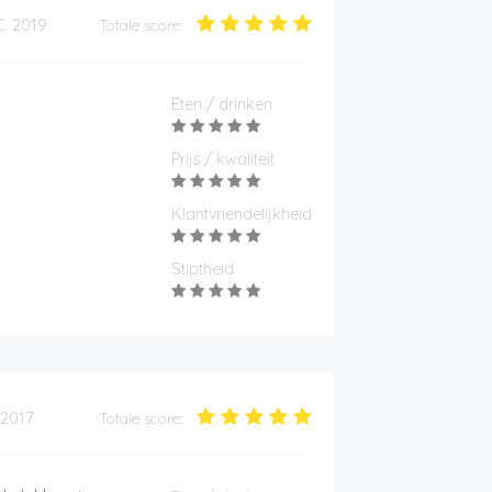
. 2019
Totale score:
Eten / drinken
Prijs / kwaliteit
Klantvriendelijkheid
Stiptheid
 2017
Totale score: