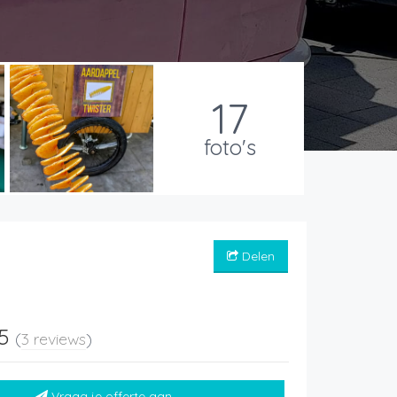
17
foto's
Delen
 5
(
3 reviews
)
Vraag je offerte aan