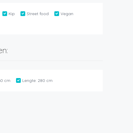
Kip
Street food
Vegan
en:
60 cm
Lengte:
280 cm