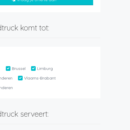
truck komt tot:
n
Brussel
Limburg
nderen
Vlaams-Brabant
nderen
truck serveert: