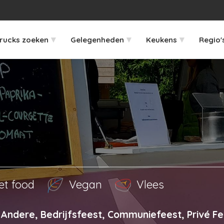
▾
▾
▾
rucks zoeken
Gelegenheden
Keukens
Regio'
et food
Vegan
Vlees
Andere, Bedrijfsfeest, Communiefeest, Privé Fe
r