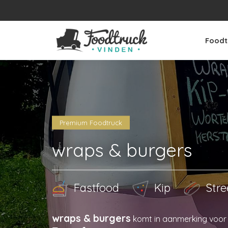
Foodt
Premium Foodtruck
wraps & burgers
Fastfood
Kip
Stre
wraps & burgers
komt in aanmerking voo