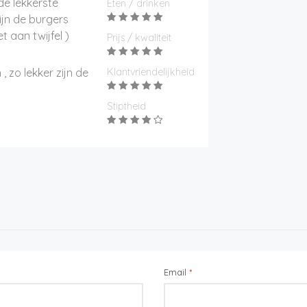
 de lekkerste
Eten / drinken
zijn de burgers
t aan twijfel )
Prijs / kwaliteit
 , zo lekker zijn de
Klantvriendelijkheid
Stiptheid
Email
*