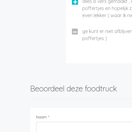
alles is vers gemaakt ,
poffertjes en hopelijk 
even lekker ( waar ik nie
ge kunt er niet afblijven
poffertjes )
Beoordeel deze foodtruck
Naam
*