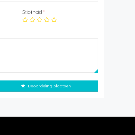
Stiptheid
*
Beoordeling plaatsen