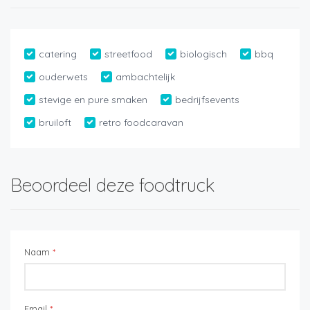
catering
streetfood
biologisch
bbq
ouderwets
ambachtelijk
stevige en pure smaken
bedrijfsevents
bruiloft
retro foodcaravan
Beoordeel deze foodtruck
Naam
*
Email
*