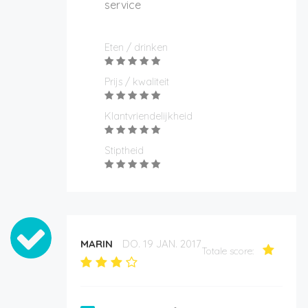
service
Eten / drinken
Prijs / kwaliteit
Klantvriendelijkheid
Stiptheid
MARIN
DO. 19 JAN. 2017
Totale score: