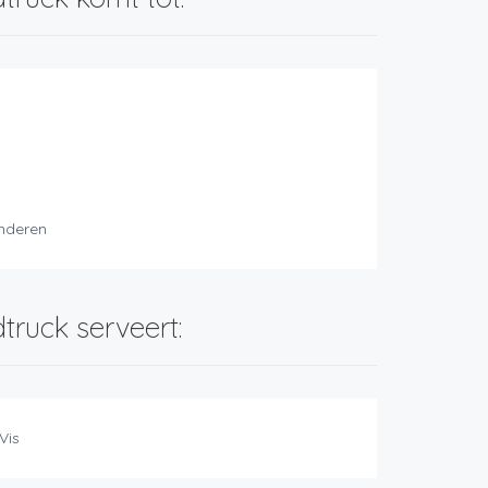
nderen
truck serveert:
Vis