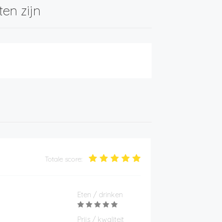
ten zijn
Totale score:
Eten / drinken
Prijs / kwaliteit