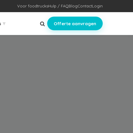
Voor foodtrucks
Hulp / FAQ
Blog
Contact
Login
▾
s
Offerte aanvragen