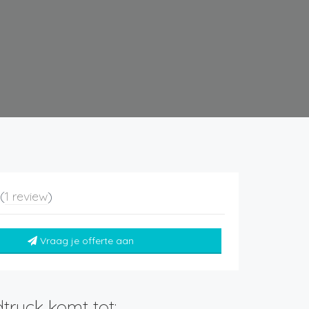
5
(
1 review
)
Vraag je offerte aan
truck komt tot: