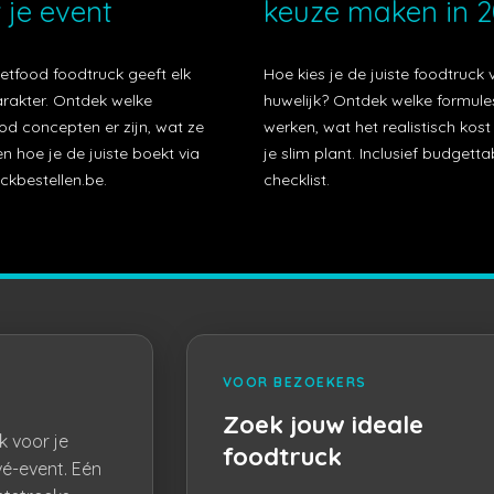
 je event
keuze maken in 
etfood foodtruck geeft elk
Hoe kies je de juiste foodtruck 
arakter. Ontdek welke
huwelijk? Ontdek welke formule
od concepten er zijn, wat ze
werken, wat het realistisch kos
n hoe je de juiste boekt via
je slim plant. Inclusief budgetta
ckbestellen.be.
checklist.
VOOR BEZOEKERS
Zoek jouw ideale
k voor je
foodtruck
vé-event. Eén