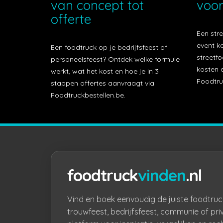
van concept tot
voor
offerte
Een stre
event k
Een foodtruck op je bedrijfsfeest of
streetfo
personeelsfeest? Ontdek welke formule
kosten e
werkt, wat het kost en hoe je in 3
Foodtru
stappen offertes aanvraagt via
Foodtruckbestellen.be.
foodtruck
vinden
.nl
Vind en boek eenvoudig de juiste foodtruc
trouwfeest, bedrijfsfeest, communie of pri