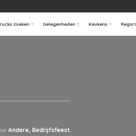
▾
▾
▾
rucks zoeken
Gelegenheden
Keukens
Regio'
Andere, Bedrijfsfeest
voor
.