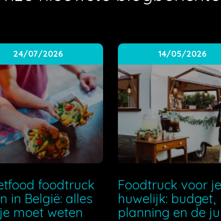
24/07/2026
14/05/2026
etfood foodtruck
Foodtruck voor j
n in België: alles
huwelijk: budget,
je moet weten
planning en de ju