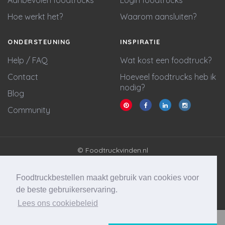
Aanbevolen foodtrucks
Login foodtrucks
Hoe werkt het?
Waarom aansluiten?
ONDERSTEUNING
INSPIRATIE
Help / FAQ
Wat kost een foodtruck?
Contact
Hoeveel foodtrucks heb ik
nodig?
Blog
Community
© Foodtruckvinden.nl
Algemene voorwaarden
Privacy policy
Foodtruckbestellen maakt gebruik van cookies voor
Cookie statement
de beste gebruikerservaring.
Lees ons cookiebeleid
Website & marketing door
Wycked Media
Vraag stellen