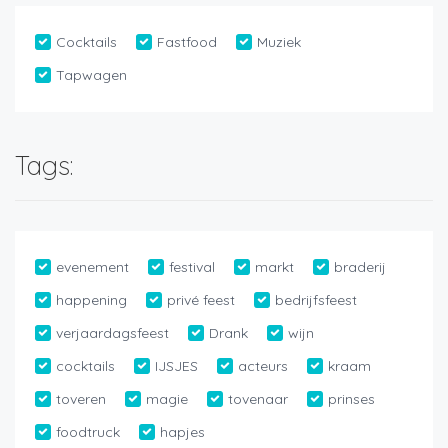
Cocktails
Fastfood
Muziek
Tapwagen
Tags:
evenement
festival
markt
braderij
happening
privé feest
bedrijfsfeest
verjaardagsfeest
Drank
wijn
cocktails
IJSJES
acteurs
kraam
toveren
magie
tovenaar
prinses
foodtruck
hapjes