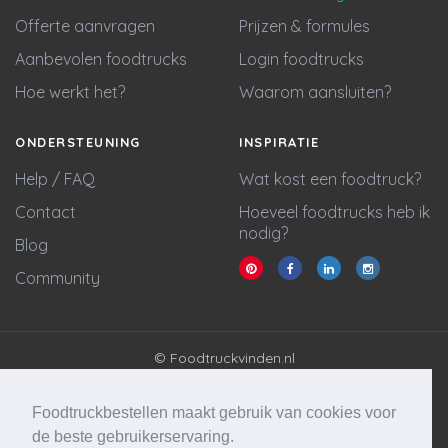
Offerte aanvragen
Prijzen & formules
Aanbevolen foodtrucks
Login foodtrucks
Hoe werkt het?
Waarom aansluiten?
ONDERSTEUNING
INSPIRATIE
Help / FAQ
Wat kost een foodtruck?
Contact
Hoeveel foodtrucks heb ik
nodig?
Blog
Community
© Foodtruckvinden.nl
Algemene voorwaarden
Privacy policy
Foodtruckbestellen maakt gebruik van cookies voor
Cookie statement
de beste gebruikerservaring.