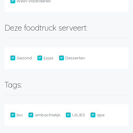
West-Vlaanderen
Deze foodtruck serveert:
Gezond
Ijsjes
Desserten
Tags:
bio
ambachtelijk
IJSJES
ape