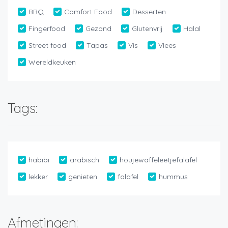
BBQ
Comfort Food
Desserten
Fingerfood
Gezond
Glutenvrij
Halal
Street food
Tapas
Vis
Vlees
Wereldkeuken
Tags:
habibi
arabisch
houjewaffeleetjefalafel
lekker
genieten
falafel
hummus
Afmetingen: