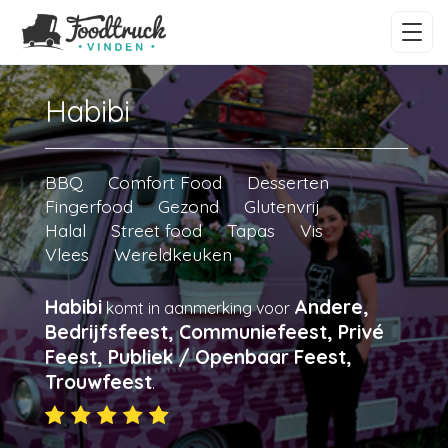
Habibi
BBQ
Comfort Food
Desserten
Fingerfood
Gezond
Glutenvrij
Halal
Street food
Tapas
Vis
Vlees
Wereldkeuken
Habibi
Andere,
komt in aanmerking voor
Bedrijfsfeest, Communiefeest, Privé
Feest, Publiek / Openbaar Feest,
Trouwfeest
.