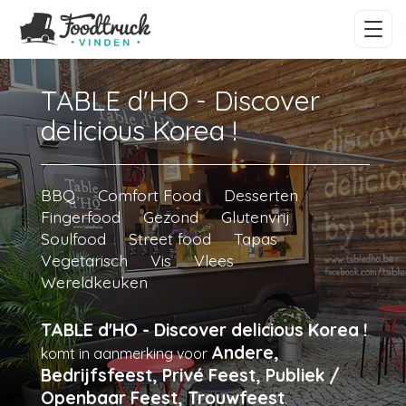
TABLE d'HO - Discover
delicious Korea !
BBQ
Comfort Food
Desserten
Fingerfood
Gezond
Glutenvrij
Soulfood
Street food
Tapas
Vegetarisch
Vis
Vlees
Wereldkeuken
TABLE d'HO - Discover delicious Korea !
Andere,
komt in aanmerking voor
Bedrijfsfeest, Privé Feest, Publiek /
Openbaar Feest, Trouwfeest
.