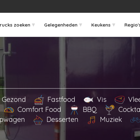
▾
▾
▾
rucks zoeken
Gelegenheden
Keukens
Regio'
Gezond
Fastfood
Vis
Vle
Comfort Food
BBQ
Cockta
pwagen
Desserten
Muziek