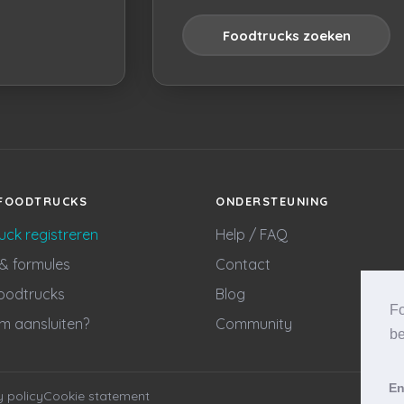
Foodtrucks zoeken
FOODTRUCKS
ONDERSTEUNING
uck registreren
Help / FAQ
 & formules
Contact
foodtrucks
Blog
Fo
 aansluiten?
Community
be
En
y policy
Cookie statement