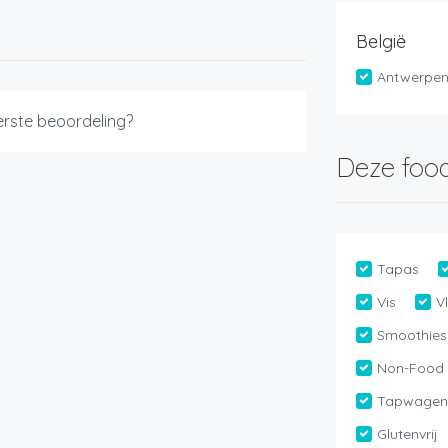
België
Antwerpe
eerste beoordeling?
Deze food
Tapas
Vis
V
Smoothies
Non-Food
Tapwage
Glutenvrij