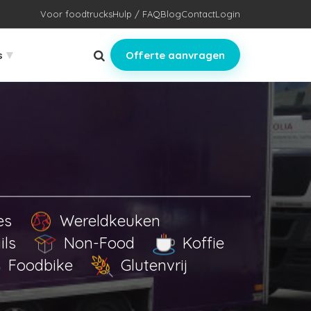
Voor foodtrucks
Hulp / FAQ
Blog
Contact
Login
▾
s
Offerte aanvragen
es
Wereldkeuken
ils
Non-Food
Koffie
Foodbike
Glutenvrij