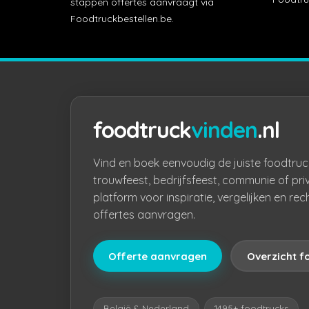
stappen offertes aanvraagt via
Foodtruckbestellen.be.
foodtruck
vinden
.nl
Vind en boek eenvoudig de juiste foodtruc
trouwfeest, bedrijfsfeest, communie of pri
platform voor inspiratie, vergelijken en rec
offertes aanvragen.
Offerte aanvragen
Overzicht f
België & Nederland
1495+ foodtrucks