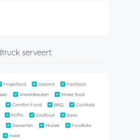
n
truck serveert:
Fingerfood
Gezond
Fastfood
lees
Wereldkeuken
Street food
Comfort Food
BBQ
Cocktails
Koffie
Soulfood
Ijsjes
n
Desserten
Muziek
Foodbike
Halal