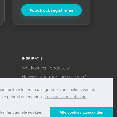
Foodtruck registreren
INSPIRATIE
Wat kost een foodtruck?
Hoeveel foodtrucks heb ik nodig?
odtruckbestellen maakt gebruik van cookies voor de
ste gebruikerservaring.
Lees ons cookiebeleid
kel functionele cookies
Alle cookies aanvaarden
Website & marketing door
Wycked Media
Vraag stellen
Offerte aanvragen