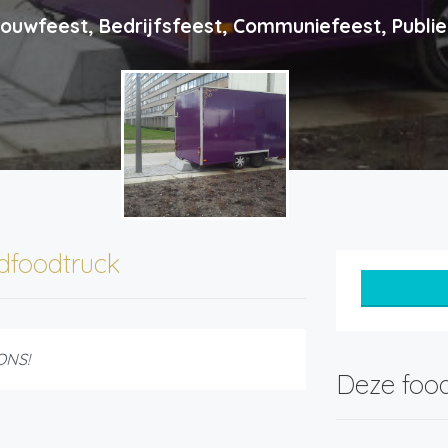
rouwfeest, Bedrijfsfeest, Communiefeest, Publie
dfoodtruck
ONS!
Deze food