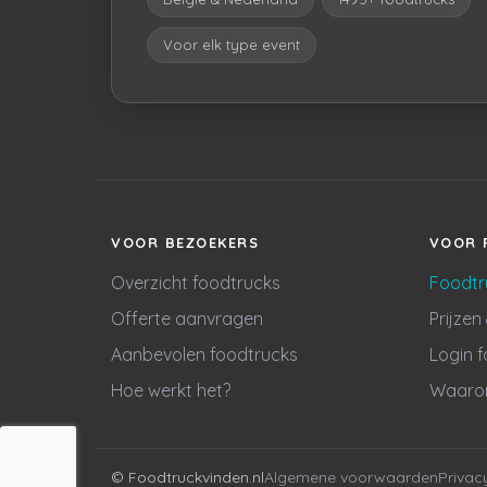
Voor elk type event
VOOR BEZOEKERS
VOOR 
Overzicht foodtrucks
Foodtr
Offerte aanvragen
Prijzen
Aanbevolen foodtrucks
Login 
Hoe werkt het?
Waarom
© Foodtruckvinden.nl
Algemene voorwaarden
Privac