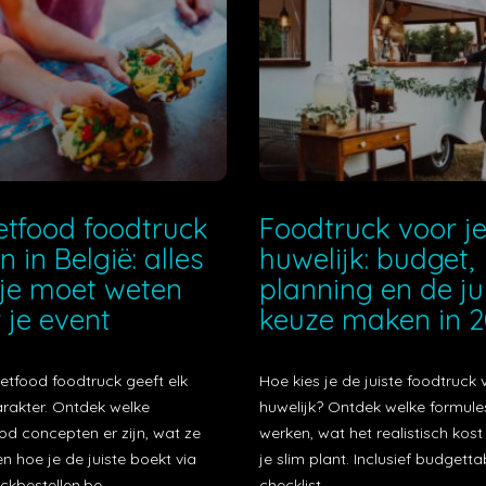
etfood foodtruck
Foodtruck voor j
n in België: alles
huwelijk: budget,
je moet weten
planning en de ju
 je event
keuze maken in 
etfood foodtruck geeft elk
Hoe kies je de juiste foodtruck 
arakter. Ontdek welke
huwelijk? Ontdek welke formule
od concepten er zijn, wat ze
werken, wat het realistisch kos
n hoe je de juiste boekt via
je slim plant. Inclusief budgetta
ckbestellen.be.
checklist.