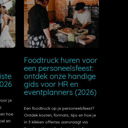
e
Foodtruck huren voor
een personeelsfeest:
iste
ontdek onze handige
2026
gids voor HR en
eventplanners (2026)
voor je
s
Een foodtruck op je personeelsfeest?
t en hoe
Ontdek kosten, formats, tips en hoe je
bel en
in 3 klikken offertes aanvraagt via