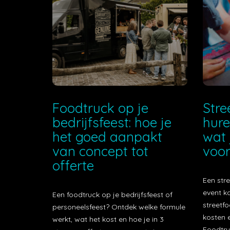
Foodtruck op je
Stre
bedrijfsfeest: hoe je
hure
het goed aanpakt
wat 
van concept tot
voor
offerte
Een stre
event k
Een foodtruck op je bedrijfsfeest of
streetfo
personeelsfeest? Ontdek welke formule
kosten e
werkt, wat het kost en hoe je in 3
Foodtru