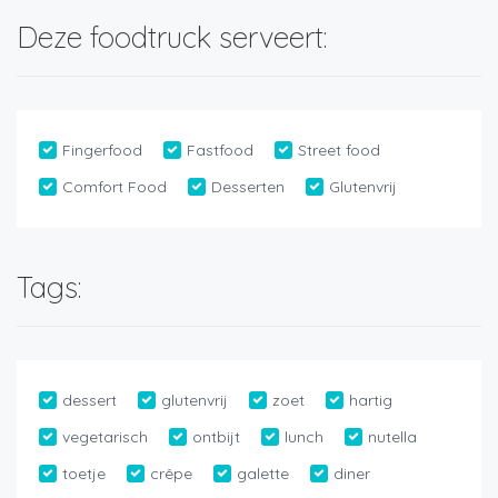
Deze foodtruck serveert:
Fingerfood
Fastfood
Street food
Comfort Food
Desserten
Glutenvrij
Tags:
dessert
glutenvrij
zoet
hartig
vegetarisch
ontbijt
lunch
nutella
toetje
crêpe
galette
diner