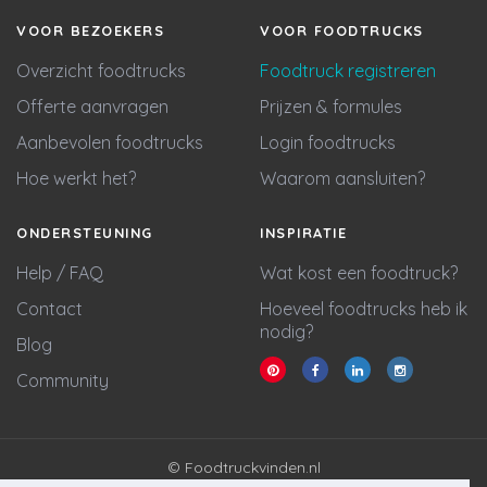
VOOR BEZOEKERS
VOOR FOODTRUCKS
Overzicht foodtrucks
Foodtruck registreren
Offerte aanvragen
Prijzen & formules
Aanbevolen foodtrucks
Login foodtrucks
Hoe werkt het?
Waarom aansluiten?
ONDERSTEUNING
INSPIRATIE
Help / FAQ
Wat kost een foodtruck?
Contact
Hoeveel foodtrucks heb ik
nodig?
Blog
Community
© Foodtruckvinden.nl