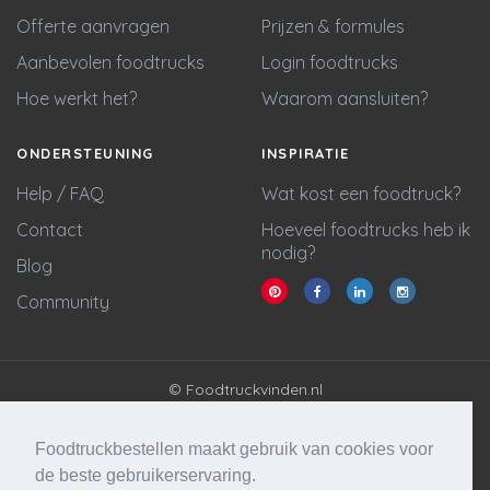
Offerte aanvragen
Prijzen & formules
Aanbevolen foodtrucks
Login foodtrucks
Hoe werkt het?
Waarom aansluiten?
ONDERSTEUNING
INSPIRATIE
Help / FAQ
Wat kost een foodtruck?
Contact
Hoeveel foodtrucks heb ik
nodig?
Blog
Community
© Foodtruckvinden.nl
Algemene voorwaarden
Privacy policy
Foodtruckbestellen maakt gebruik van cookies voor
Cookie statement
de beste gebruikerservaring.