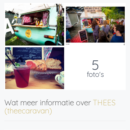
5
foto's
Wat meer informatie over
THEES
(theecaravan)