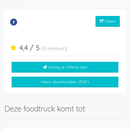
Delen
4,4 / 5
(
4 reviews
)
Vraag je offerte aan
Menu downloaden (PDF)
Deze foodtruck komt tot: