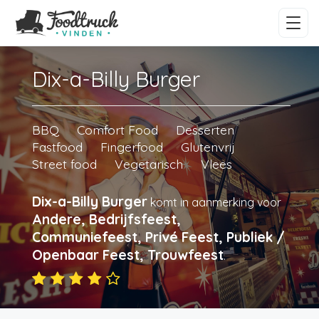
Dix-a-Billy Burger
BBQ
Comfort Food
Desserten
Fastfood
Fingerfood
Glutenvrij
Street food
Vegetarisch
Vlees
Dix-a-Billy Burger
komt in aanmerking voor
Andere, Bedrijfsfeest,
Communiefeest, Privé Feest, Publiek /
Openbaar Feest, Trouwfeest
.