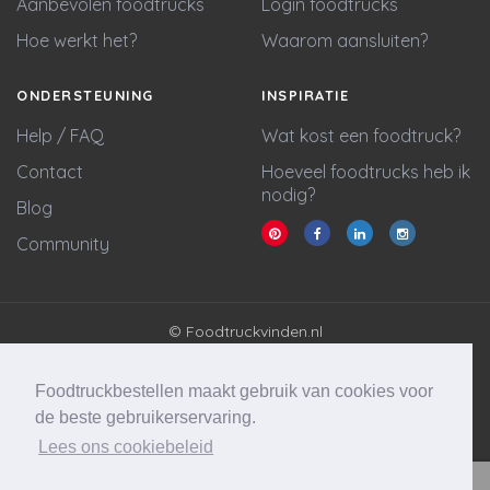
Aanbevolen foodtrucks
Login foodtrucks
Hoe werkt het?
Waarom aansluiten?
ONDERSTEUNING
INSPIRATIE
Help / FAQ
Wat kost een foodtruck?
Contact
Hoeveel foodtrucks heb ik
nodig?
Blog
Community
© Foodtruckvinden.nl
Algemene voorwaarden
Privacy policy
Foodtruckbestellen maakt gebruik van cookies voor
Cookie statement
de beste gebruikerservaring.
Lees ons cookiebeleid
Website & marketing door
Wycked Media
Vraag stellen